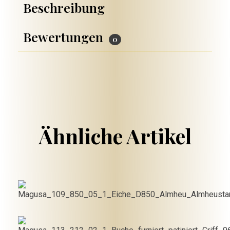
Beschreibung
Bewertungen
0
€
1,962.50
Ähnliche Artikel
€
1,147.50
In den
Warenkorb
€
1,745.00
In den
Warenkorb
€
1,410.00