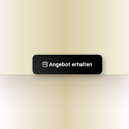
Mein-bestattungshaus.de – Planen Sie Bestattungen und Vorsorge deutschlandweit
Planen Sie Bestattungen unverbindlich online, am Telefon oder vor Ort - im Todesfall oder als Vorsorge ✓ Erfahrene Bestatter ✓ Kostengünstig.
Angebot erhalten