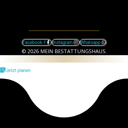
Mein-bestattungshaus.de – Planen Sie Bestattungen und Vorsorge deutschlandweit
Planen Sie Bestattungen unverbindlich online, am Telefon oder vor Ort - im Todesfall oder als Vorsorge ✓ Erfahrene Bestatter ✓ Kostengünstig.
069 – 94 515 81 51
Facebook-f
Instagram
Whatsapp
© 2026 MEIN BESTATTUNGSHAUS.
Jetzt planen