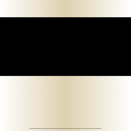
Mein-bestattungshaus.de – Planen Sie Bestattungen und Vorsorge deutschlandweit
Planen Sie Bestattungen unverbindlich online, am Telefon oder vor Ort - im Todesfall oder als Vorsorge ✓ Erfahrene Bestatter ✓ Kostengünstig.
069 – 94 515 81 51