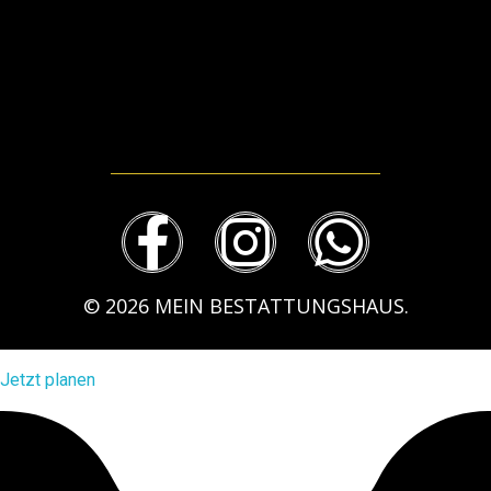
Mein-bestattungshaus.de – Planen Sie Bestattungen und Vorsorge deutschlandweit
Planen Sie Bestattungen unverbindlich online, am Telefon oder vor Ort - im Todesfall oder als Vorsorge ✓ Erfahrene Bestatter ✓ Kostengünstig.
069 – 94 515 81 51
© 2026 MEIN BESTATTUNGSHAUS.
Jetzt planen