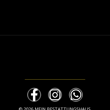
Mein-bestattungshaus.de – Planen Sie Bestattungen und Vorsorge deutschlandweit
Planen Sie Bestattungen unverbindlich online, am Telefon oder vor Ort - im Todesfall oder als Vorsorge ✓ Erfahrene Bestatter ✓ Kostengünstig.
069 – 94 515 81 51
© 2026 MEIN BESTATTUNGSHAUS.