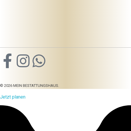
Mein-bestattungshaus.de – Planen Sie Bestattungen und Vorsorge deutschlandweit
Planen Sie Bestattungen unverbindlich online, am Telefon oder vor Ort - im Todesfall oder als Vorsorge ✓ Erfahrene Bestatter ✓ Kostengünstig.
069 – 94 515 81 51
© 2026 MEIN BESTATTUNGSHAUS.
Jetzt planen