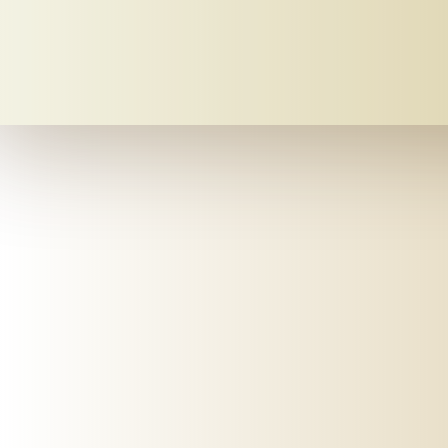
Mein-bestattungshaus.de – Planen Sie Bestattungen und Vorsorge deutschlandweit
Planen Sie Bestattungen unverbindlich online, am Telefon oder vor Ort - im Todesfall oder als Vorsorge ✓ Erfahrene Bestatter ✓ Kostengünstig.