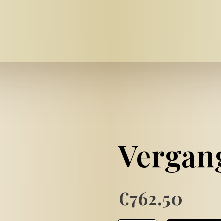
Vergan
€
762.50