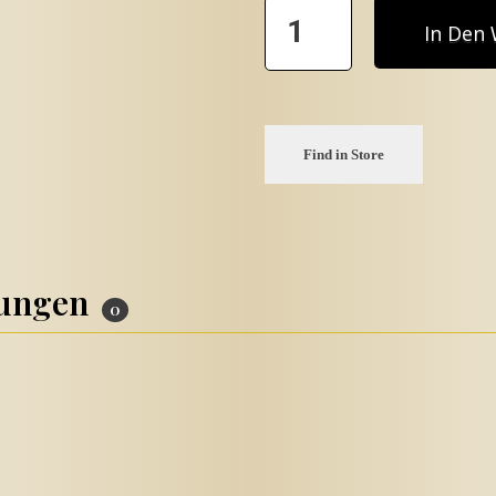
In Den
Find in Store
tungen
0