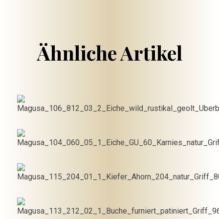
€
1,745.00
Ähnliche Artikel
€
1,435.00
In den
Warenkorb
€
902.50
In den
Warenkorb
€
1,147.50
In den
Warenkorb
In den
Warenkorb