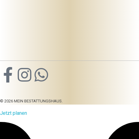
Mein-bestattungshaus.de – Planen Sie Bestattungen und Vorsorge deutschlandweit
Planen Sie Bestattungen unverbindlich online, am Telefon oder vor Ort - im Todesfall oder als Vorsorge ✓ Erfahrene Bestatter ✓ Kostengünstig.
069 – 94 515 81 51
© 2026 MEIN BESTATTUNGSHAUS.
Jetzt planen