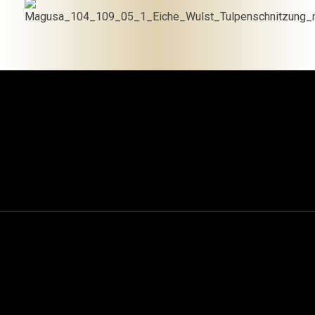
Mein-bestattungshaus.de – Planen Sie Bestattungen und Vorsorge deutschlandweit
Planen Sie Bestattungen unverbindlich online, am Telefon oder vor Ort - im Todesfall oder als Vorsorge ✓ Erfahrene Bestatter ✓ Kostengünstig.
069 – 94 515 81 51