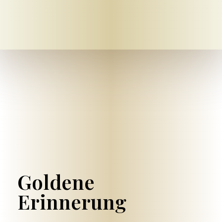
Mein-bestattungshaus.de – Planen Sie Bestattungen und Vorsorge deutschlandweit
Planen Sie Bestattungen unverbindlich online, am Telefon oder vor Ort - im Todesfall oder als Vorsorge ✓ Erfahrene Bestatter ✓ Kostengünstig.
Goldene
Erinnerung