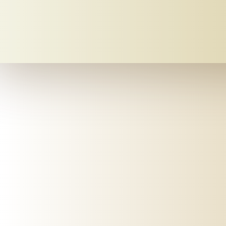
Mein-bestattungshaus.de – Planen Sie Bestattungen und Vorsorge deutschlandweit
Planen Sie Bestattungen unverbindlich online, am Telefon oder vor Ort - im Todesfall oder als Vorsorge ✓ Erfahrene Bestatter ✓ Kostengünstig.