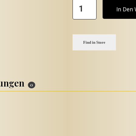
In Den
Find in Store
tungen
0