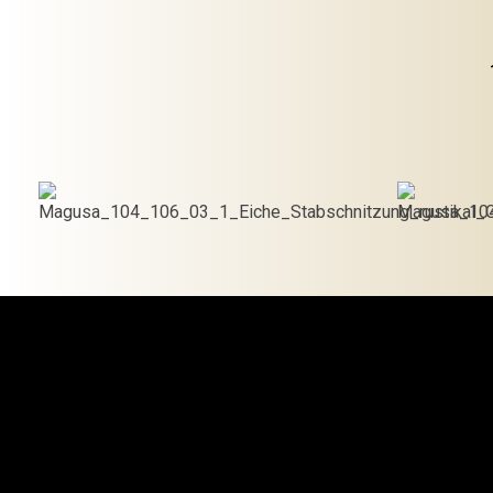
€
1,307.50
In den
Warenkorb