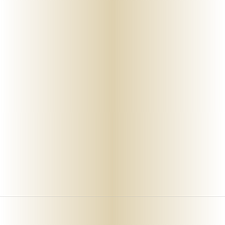
Mein-bestattungshaus.de – Planen Sie Bestattungen und Vorsorge deutschlandweit
Planen Sie Bestattungen unverbindlich online, am Telefon oder vor Ort - im Todesfall oder als Vorsorge ✓ Erfahrene Bestatter ✓ Kostengünstig.
069 – 94 515 81 51