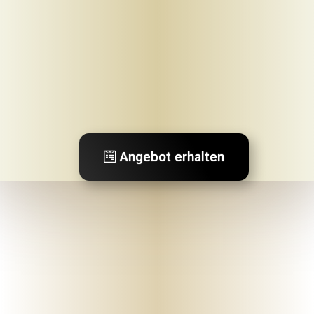
Mein-bestattungshaus.de – Planen Sie Bestattungen und Vorsorge deutschlandweit
Planen Sie Bestattungen unverbindlich online, am Telefon oder vor Ort - im Todesfall oder als Vorsorge ✓ Erfahrene Bestatter ✓ Kostengünstig.
Angebot erhalten